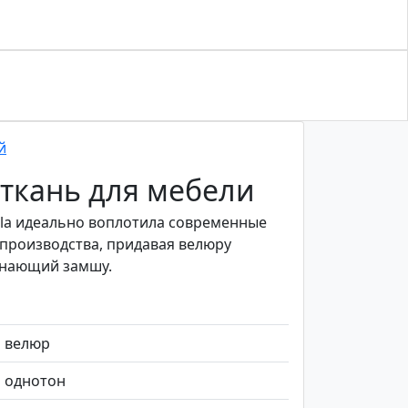
й
ткань для мебели
ula идеально воплотила современные
производства, придавая велюру
инающий замшу.
велюр
однотон