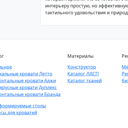
интерьеру простую, но эффективную
тактильного удовольствия и природ
ог
Материалы
Ре
льное
Конструктор
Ме
кальные кровати Летто
Каталог ЛДСП
Ре
онтальные кровати Аджи
Каталог тканей
би
ярусные кровати Дуплекс
онтальные кровати Бранда
формируемые столы
сы для кроватей