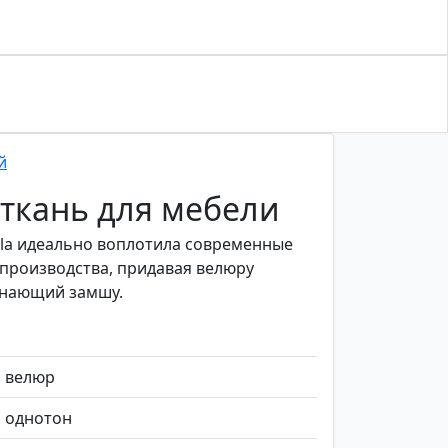
й
ткань для мебели
ula идеально воплотила современные
производства, придавая велюру
инающий замшу.
велюр
однотон