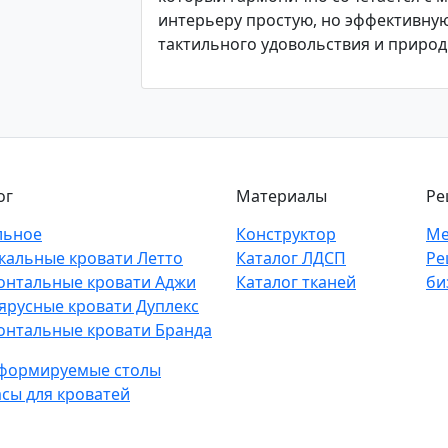
интерьеру простую, но эффективную
тактильного удовольствия и природ
ог
Материалы
Ре
льное
Конструктор
Ме
кальные кровати Летто
Каталог ЛДСП
Ре
онтальные кровати Аджи
Каталог тканей
би
ярусные кровати Дуплекс
онтальные кровати Бранда
формируемые столы
сы для кроватей