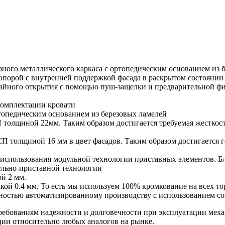
ного металлического каркаса с ортопедическим основанием из 
порой с внутренней поддержкой фасада в раскрытом состояни
чайного открытия с помощью пуш-защелки и предварительной фи
омплектации кровати
топедическим основанием из березовых ламелей
 толщиной 22мм. Таким образом достигается требуемая жесткост
П толщиной 16 мм в цвет фасадов. Таким образом достигается г
 использования модульной технологии приставных элементов. Б
ульно-приставной технологии
й 2 мм.
кой 0.4 мм. То есть мы используем 100% кромкование на всех 
лностью автоматизированному производству с использованием с
требованиям надежности и долговечности при эксплуатации ме
ции относительно любых аналогов на рынке.