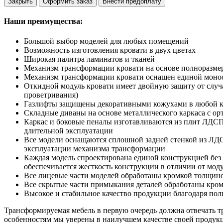
Закрыть
Оформить заказ
Внести предоплату
Наши преимущества:
Большой выбор моделей для любых помещений
Возможность изготовления кровати в двух цветах
Широкая палитра ламинатов и тканей
Механизм трансформации кровати на основе полноразмер
Механизм трансформации кровати оснащен единой моноо
Откидной модуль кровати имеет двойную защиту от слу
проветривания)
Газлифты защищены декоративными кожухами в любой к
Складные диваны на основе металлического каркаса с ор
Каркас и боковые пеналы изготавливаются из плит ЛДСП
длительной эксплуатации
Все модели оснащаются сплошной задней стенкой из ЛДС
эксплуатации механизма трансформации
Каждая модель спроектирована единой конструкцией без
обеспечивается жесткость конструкции в отличии от мод
Все лицевые части моделей обработаны кромкой толщино
Все скрытые части примыкания деталей обработаны кром
Высокое и стабильное качество продукции благодаря по
Трансформируемая мебель в первую очередь должна отвечать 
особенностям мы уверены в наилучшем качестве своей продук