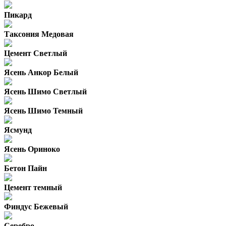
Пикард
Таксония Медовая
Цемент Светлый
Ясень Анкор Белый
Ясень Шимо Светлый
Ясень Шимо Темный
Ясмунд
Ясень Ориноко
Бетон Пайн
Цемент темный
Финдус Бежевый
Серебро