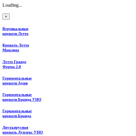
Loading...
×
Вертикальные
кровати Летто
Кровать Летто
Максима
Летто Гранде
Форма 2.0
Горизонтальные
кровати Аджи
Горизонтальные
кровати Бранда УНО
Горизонтальные
кровати Бранда
Двухъярусная
кровать Дуплекс УНО