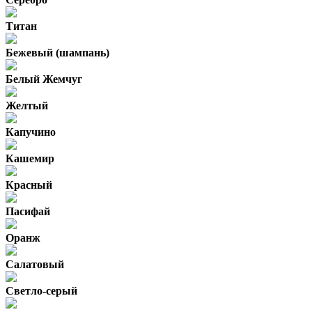
Титан
Бежевый (шампань)
Белый Жемчуг
Желтый
Капучино
Кашемир
Красный
Пасифай
Оранж
Салатовый
Светло-серый