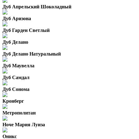
Дуб Апрельский Шоколадный
Дуб Аризона
Дуб Гарден Светлый
Дуб Делано
Дуб Делано Натуральный
Дуб Маувелла
Дуб Самдал
Дуб Сонома
Кронберг
Метрополитан
Ноче Мария Луиза
Оникс