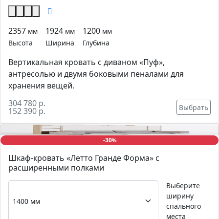
2357
1924
1200
мм
мм
мм
Высота
Ширина
Глубина
Вертикальная кровать с диваном «Пуф»,
антресолью и двумя боковыми пеналами для
хранения вещей.
304 780 р.
Выбрать
152 390 р.
-30
%
Шкаф-кровать «Летто Гранде Форма» с
расширенными полками
Выберите
ширину
спального
места