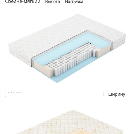
Средне-мягкий
Высота
Нагрузка
5-зональный матрас на независимых пружинах с
асимметричной комбинацией наполнителей.
15 869 р.
Выбрать
15 869 р.
-0
%
Матрас Vegas Compact 2
Выберите
ширину
Средний
19
120
см
кг
Средний
Высота
Нагрузка
17 846 р.
Выбрать
17 846 р.