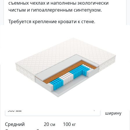
съемных чехлах и наполнены экологически
чистым и гипоаллергенным синтепухом.
Требуется крепление кровати к стене.
С этим товаром смотрят
-0
%
Матрас Vegas Flash
Выберите
ширину
Средний
20
100
см
кг