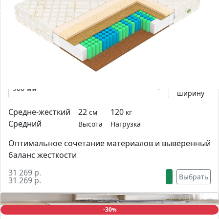
-0
%
Матрас Vegas F5
Выберите
ширину
Средне-жесткий
22
120
см
кг
Средний
Высота
Нагрузка
Оптимальное сочетание материалов и выверенный
баланс жесткости
31 269 р.
Выбрать
31 269 р.
-30
%