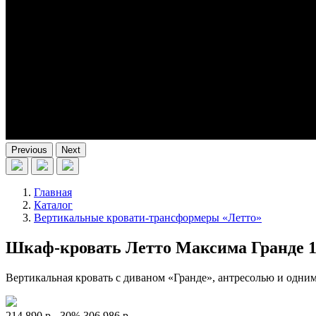
Previous
Next
Главная
Каталог
Вертикальные кровати-трансформеры «Летто»
Шкаф-кровать Летто Максима Гранде 1
Вертикальная кровать с диваном «Гранде», антресолью и одн
214 890 р.
-30%
306 986 р.