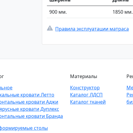
900 мм.
1850 мм.
Правила эксплуатации матраса
ог
Материалы
Ре
льное
Конструктор
Ме
кальные кровати Летто
Каталог ЛДСП
Ре
онтальные кровати Аджи
Каталог тканей
би
ярусные кровати Дуплекс
онтальные кровати Бранда
формируемые столы