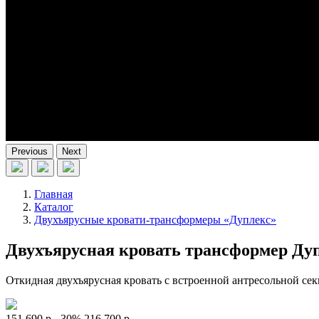
Previous
Next
Главная
Каталог
Двухъярусные кровати-трансформеры «Дуплекс»
Двухъярусная кровать трансформер Ду
Откидная двухъярусная кровать с встроенной антресольной сек
151 690 р.
-30%
216 700 р.