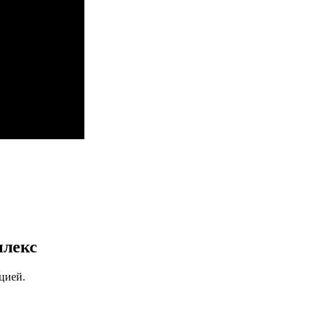
плекс
цией.