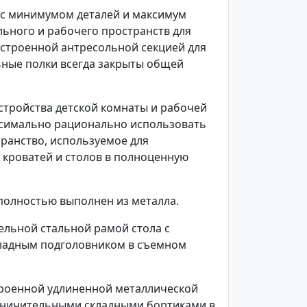
с минимумом деталей и максимум
ьного и рабочего пространств для
встроенной антресольной секцией для
ьные полки всегда закрыты общей
стройства детской комнаты и рабочей
аксимально рационально использовать
транство, используемое для
 кроватей и столов в полноценную
полностью выполнен из металла.
ельной стальной рамой стола с
кладным подголовником в съемном
роенной удлиненной металлической
аничительными складными бортиками в