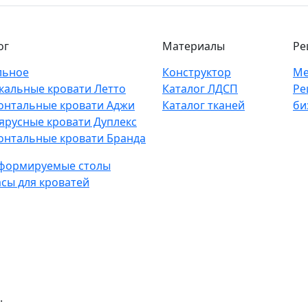
ог
Материалы
Ре
льное
Конструктор
Ме
кальные кровати Летто
Каталог ЛДСП
Ре
онтальные кровати Аджи
Каталог тканей
би
ярусные кровати Дуплекс
онтальные кровати Бранда
формируемые столы
сы для кроватей
.