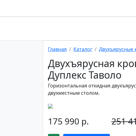
Next
Главная
Каталог
Двухъярусные 
Двухъярусная кро
Дуплекс Таволо
Горизонтальная откидная двухъяру
двухместным столом.
175 990 р.
251 41
-30%